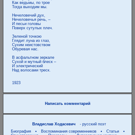
 Как ведьмы, по трое

 Тогда выходим мы.

 Нечеловечий дух,

 Нечеловечья речь, –

 И песьи головы

 Поверх сутулых плеч.

 Зеленой точкою

 Глядит луна из глаз,

 Сухим неистовством

 Обуревая нас.

 В асфальтном зеркале

 Сухой и мутный блеск –

 И электрический

 Над волосами треск. 

Написать комментарий
Владислав Ходасевич
- русский поэт
Биография
•
Воспоминания современников
•
Статьи
•