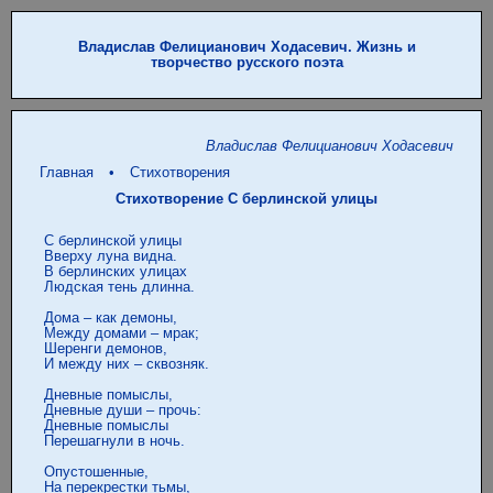
Владислав Фелицианович Ходасевич. Жизнь и
творчество русского поэта
Владислав Фелицианович Ходасевич
Главная
•
Стихотворения
Стихотворение С берлинской улицы
 С берлинской улицы

 Вверху луна видна.

 В берлинских улицах

 Людская тень длинна.

 Дома – как демоны,

 Между домами – мрак;

 Шеренги демонов,

 И между них – сквозняк.

 Дневные помыслы,

 Дневные души – прочь:

 Дневные помыслы

 Перешагнули в ночь.

 Опустошенные,

 На пеpeкpeстки тьмы,
